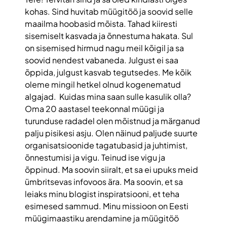
kohas. Sind huvitab müügitöö ja soovid selle
maailma hoobasid mõista. Tahad kiiresti
sisemiselt kasvada ja õnnestuma hakata. Sul
on sisemised hirmud nagu meil kõigil ja sa
soovid nendest vabaneda. Julgust ei saa
õppida, julgust kasvab tegutsedes. Me kõik
oleme mingil hetkel olnud kogenematud
algajad. Kuidas mina saan sulle kasulik olla?
Oma 20 aastasel teekonnal müügi ja
turunduse radadel olen mõistnud ja märganud
palju pisikesi asju. Olen näinud paljude suurte
organisatsioonide tagatubasid ja juhtimist,
õnnestumisi ja vigu. Teinud ise vigu ja
õppinud. Ma soovin siiralt, et sa ei upuks meid
ümbritsevas infovoos ära. Ma soovin, et sa
leiaks minu blogist inspiratsiooni, et teha
esimesed sammud. Minu missioon on Eesti
müügimaastiku arendamine ja müügitöö