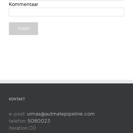
olukordadele, mida inimesed ka oma
Kommentaar
igapäevatöös kasutada saavad. Selle
tõid oma tagasisides välja ka meie
koolitatavad ning seda peame ise
selgeks märgiks, et koolitus läks igati
korda ja täitis oma eesmärki.
Marika Mäsak
,
MyFitness
KONTAKT
e-post:
urmas@autmatepipeline.com
telefon:
5080023
Iteration OÜ