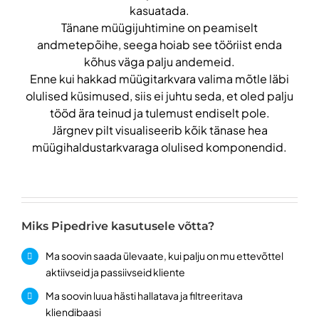
kasuatada.
Tänane müügijuhtimine on peamiselt
andmetepõihe, seega hoiab see tööriist enda
kõhus väga palju andemeid.
Enne kui hakkad müügitarkvara valima mõtle läbi
olulised küsimused, siis ei juhtu seda, et oled palju
tööd ära teinud ja tulemust endiselt pole.
Järgnev pilt visualiseerib kõik tänase hea
müügihaldustarkvaraga olulised komponendid.
Miks Pipedrive kasutusele võtta?
Ma soovin saada ülevaate, kui palju on mu ettevõttel
aktiivseid ja passiivseid kliente
Ma soovin luua hästi hallatava ja filtreeritava
kliendibaasi