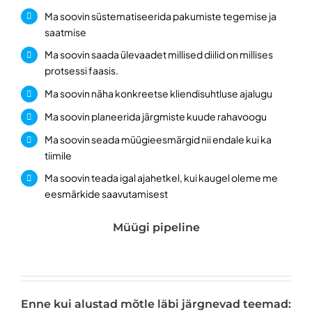
Ma soovin süstematiseerida pakumiste tegemise ja
saatmise
Ma soovin saada ülevaadet millised diilid on millises
protsessi faasis.
Ma soovin näha konkreetse kliendisuhtluse ajalugu
Ma soovin planeerida järgmiste kuude rahavoogu
Ma soovin seada müügieesmärgid nii endale kui ka
tiimile
Ma soovin teada igal ajahetkel, kui kaugel oleme me
eesmärkide saavutamisest
Müügi pipeline
Enne kui alustad mõtle läbi järgnevad teemad: