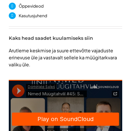
Õppevideod
Kasutusjuhend
Kaks head saadet kuulamiseks siin
Arutleme keskmise ja suure ettevõtte vajaduste
erinevuse üle ja vastavalt sellele ka müügitarkvara
valiku üle.