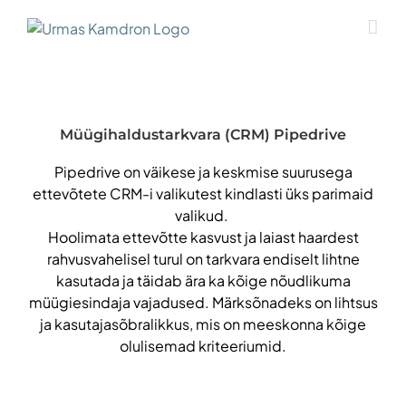
Skip
to
content
Müügihaldustarkvara (CRM) Pipedrive
Pipedrive on väikese ja keskmise suurusega
ettevõtete CRM-i valikutest kindlasti üks parimaid
valikud.
Hoolimata ettevõtte kasvust ja laiast haardest
rahvusvahelisel turul on tarkvara endiselt lihtne
kasutada ja täidab ära ka kõige nõudlikuma
müügiesindaja vajadused. Märksõnadeks on lihtsus
ja kasutajasõbralikkus, mis on meeskonna kõige
olulisemad kriteeriumid.