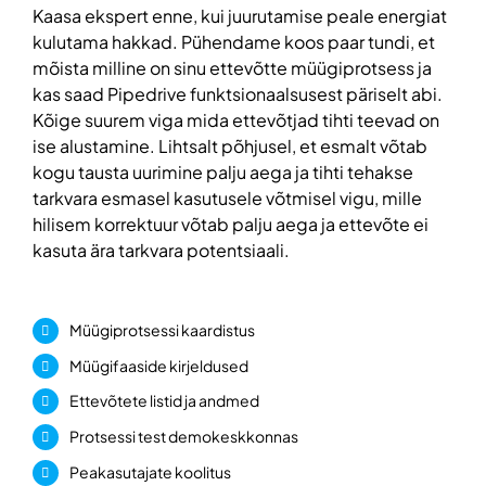
Kaasa ekspert enne, kui juurutamise peale energiat
kulutama hakkad. Pühendame koos paar tundi, et
mõista milline on sinu ettevõtte müügiprotsess ja
kas saad Pipedrive funktsionaalsusest päriselt abi.
Kõige suurem viga mida ettevõtjad tihti teevad on
ise alustamine. Lihtsalt põhjusel, et esmalt võtab
kogu tausta uurimine palju aega ja tihti tehakse
tarkvara esmasel kasutusele võtmisel vigu, mille
hilisem korrektuur võtab palju aega ja ettevõte ei
kasuta ära tarkvara potentsiaali.
Müügiprotsessi kaardistus
Müügifaaside kirjeldused
Ettevõtete listid ja andmed
Protsessi test demokeskkonnas
Peakasutajate koolitus