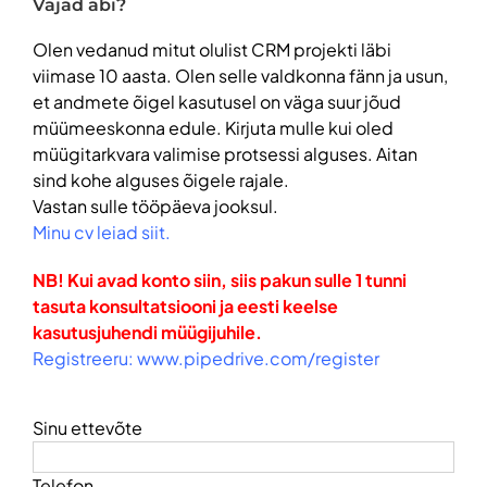
koolituse tulemuslikkus. Ilma Urmase
Vajad abi?
professionaalsel tasemel täiustada.
poolse mõjutuse või müügijututa
sündis juba esimesel kohtumisel plaan
Olen vedanud mitut olulist CRM projekti läbi
teha koolituste sari, et meie tiim saaks
viimase 10 aasta. Olen selle valdkonna fänn ja usun,
Kristo Sootalu
,
FACTORY.SALE LTD
järjepidevat täiendust ning vahepeal
et andmete õigel kasutusel on väga suur jõud
praktikas rakendatu osas tekkinud
müümeeskonna edule. Kirjuta mulle kui oled
küsimused vastused ja teooria
müügitarkvara valimise protsessi alguses. Aitan
kinnistatud.
sind kohe alguses õigele rajale.
Meile sobis, et koolitus ei olnud liiga
Vastan sulle tööpäeva jooksul.
teoreetiline vaid keskenduti
praktilistele näidetele ja reaalsetele
Minu cv leiad siit.
olukordadele, mida inimesed ka oma
igapäevatöös kasutada saavad. Selle
NB! Kui avad konto siin, siis pakun sulle 1 tunni
tõid oma tagasisides välja ka meie
tasuta konsultatsiooni ja eesti keelse
koolitatavad ning seda peame ise
kasutusjuhendi müügijuhile.
selgeks märgiks, et koolitus läks igati
Registreeru: www.pipedrive.com/register
korda ja täitis oma eesmärki.
Sinu ettevõte
Marika Mäsak
,
MyFitness
Telefon