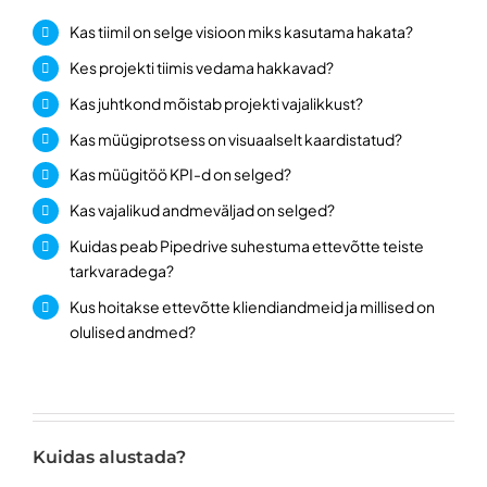
Kas tiimil on selge visioon miks kasutama hakata?
Kes projekti tiimis vedama hakkavad?
Kas juhtkond mõistab projekti vajalikkust?
Kas müügiprotsess on visuaalselt kaardistatud?
Kas müügitöö KPI-d on selged?
Kas vajalikud andmeväljad on selged?
Kuidas peab Pipedrive suhestuma ettevõtte teiste
tarkvaradega?
Kus hoitakse ettevõtte kliendiandmeid ja millised on
olulised andmed?
Kuidas alustada?