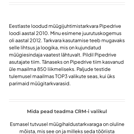
Eestlaste loodud müügijuhtimistarkvara Pipedrive
loodi aastal 2010. Minu esimene juurutuskogemus
oli aastal 2012. Tarkvara kasutamise teeb mugavaks
selle lihtsus ja loogika, mis on kujundatud
müügiesindaja vaatest lähtuvalt. Pildil Pipedrive
asutajate tiim. Tänaseks on Pipedrive tiim kasvanud
üle maailma 850 liikmeliseks. Paljude testide
tulemusel maailmas TOP3 valikute seas, kui üks
parimaid müügitarkvarasid.
Mida pead teadma CRM-i valikul
Esmasel tutvusel müügihaldustarkvaraga on oluline
mõista, mis see on ja milleks seda tööriista