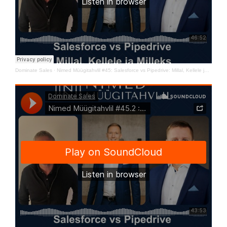
Dominate Sales
·
Nimed Müügitahvlil #45: Salesforce vs Pipedrive: Millal, Kellele ja Milleks vol 1