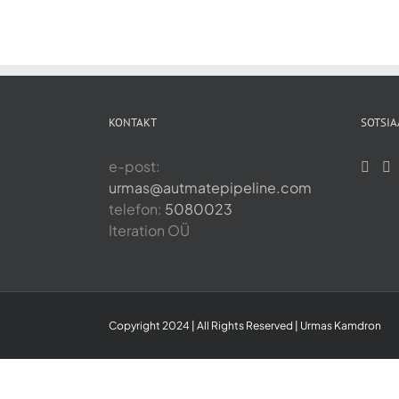
KONTAKT
SOTSIA
e-post:
urmas@autmatepipeline.com
telefon:
5080023
Iteration OÜ
Copyright 2024 | All Rights Reserved | Urmas Kamdron