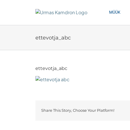
Skip
to
MÜÜK
content
ettevotja_abc
ettevotja_abc
Share This Story, Choose Your Platform!