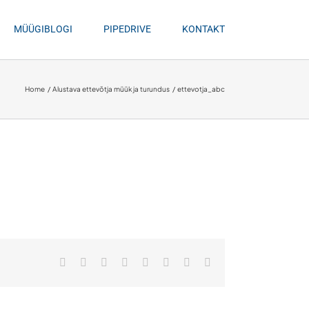
MÜÜGIBLOGI
PIPEDRIVE
KONTAKT
Home
Alustava ettevõtja müük ja turundus
ettevotja_abc
Facebook
X
Reddit
LinkedIn
Tumblr
Pinterest
Vk
Email