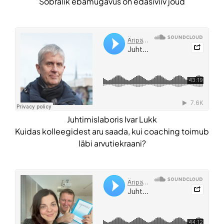
Sõbralik ebamugavus on edasiviiv jõud
Juhtimislaboris Ivar Lukk
Kuidas kolleegidest aru saada, kui coaching toimub
läbi arvutiekraani?