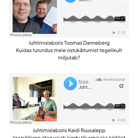
Juhtimislaboris Toomas Danneberg
Kuidas turundus meie ostukäitumist tegelikult
mõjutab?
Juhtimislaboris Kaidi Ruusalepp
Iga pöörane idee vajab lendu tõusmiseks kriitilist