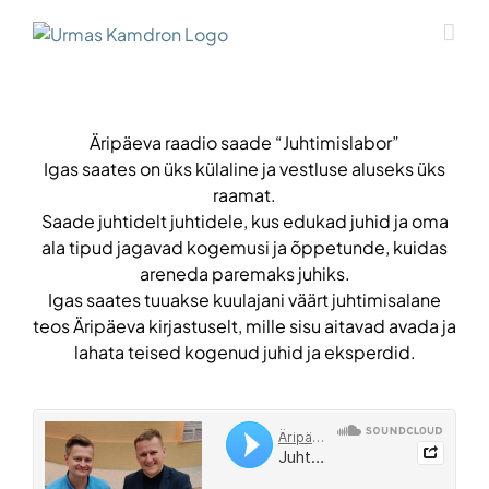
Skip
to
content
Äripäeva raadio saade “Juhtimislabor”
Igas saates on üks külaline ja vestluse aluseks üks
raamat.
Saade juhtidelt juhtidele, kus edukad juhid ja oma
ala tipud jagavad kogemusi ja õppetunde, kuidas
areneda paremaks juhiks.
Igas saates tuuakse kuulajani väärt juhtimisalane
teos Äripäeva kirjastuselt, mille sisu aitavad avada ja
lahata teised kogenud juhid ja eksperdid.