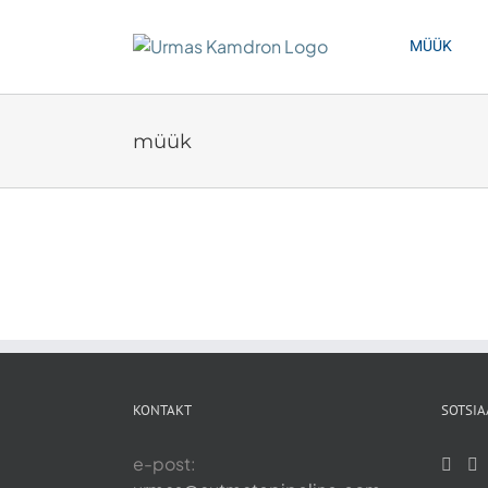
Skip
to
MÜÜK
content
müük
KONTAKT
SOTSIA
e-post: