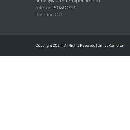
urmas@autmatepipeline.com
telefon:
5080023
Iteration OÜ
Copyright 2024 | All Rights Reserved | Urmas Kamdron