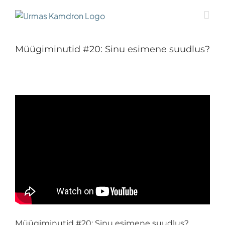
Skip
to
content
Müügiminutid #20: Sinu esimene suudlus?
Müügiminutid #20: Sinu esimene suudlus?