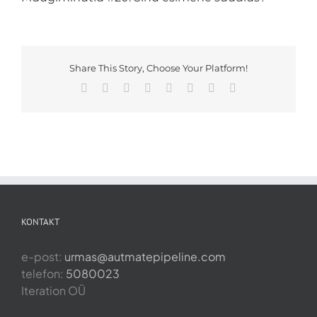
Share This Story, Choose Your Platform!
Facebook
X
Reddit
LinkedIn
Tumblr
Pinterest
Vk
Email
KONTAKT
e-post:
urmas@autmatepipeline.com
telefon:
5080023
Iteration OÜ