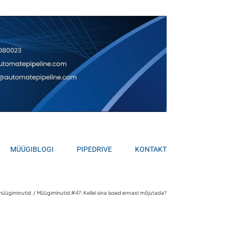
MÜÜGIBLOGI
PIPEDRIVE
KONTAKT
müügiminutid
Müügiminutid #47: Kellel sina lased ennast mõjutada?