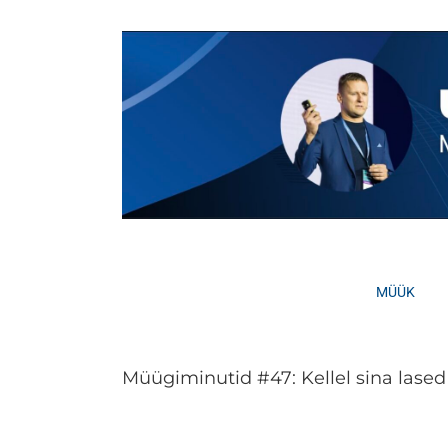
Skip
to
content
MÜÜK
Müügiminutid #47: Kellel sina lase