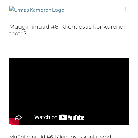
Skip
to
content
Müügiminutid #6: Klient ostis konkurendi
toote?
Müügiminutid #6: Klient ostis konkurendi