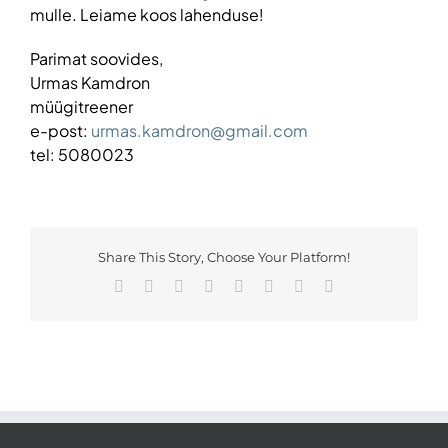
mulle. Leiame koos lahenduse!
Parimat soovides,
Urmas Kamdron
müügitreener
e-post:
urmas.kamdron@gmail.com
tel: 5080023
Share This Story, Choose Your Platform!
Facebook
X
Reddit
LinkedIn
Tumblr
Pinterest
Vk
Email