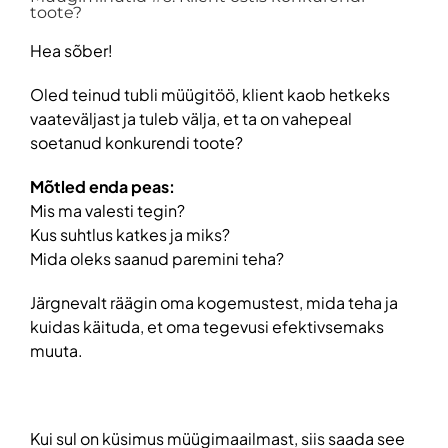
toote?
Hea sõber!
Oled teinud tubli müügitöö, klient kaob hetkeks
vaateväljast ja tuleb välja, et ta on vahepeal
soetanud konkurendi toote?
Mõtled enda peas:
Mis ma valesti tegin?
Kus suhtlus katkes ja miks?
Mida oleks saanud paremini teha?
Järgnevalt räägin oma kogemustest, mida teha ja
kuidas käituda, et oma tegevusi efektivsemaks
muuta.
Kui sul on küsimus müügimaailmast, siis saada see