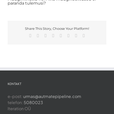
paranda tulemusi?
Share This Story, Choose Your Platform!
Facebook
X
Reddit
LinkedIn
Tumblr
Pinterest
Vk
Email
KONTAKT
e-post:
urmas@autmatepipeline.com
telefon:
5080023
Iteration OÜ