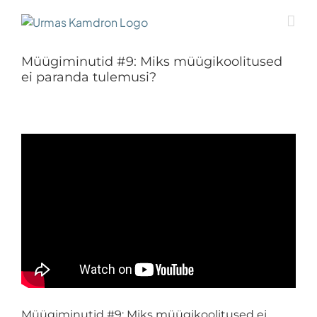
Skip
to
content
Müügiminutid #9: Miks müügikoolitused
ei paranda tulemusi?
Müügiminutid #9: Miks müügikoolitused ei