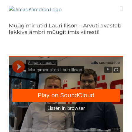
Skip
to
content
Müügiminutid Lauri Ilison – Arvuti avastab
lekkiva ämbri müügitiimis kiiresti!