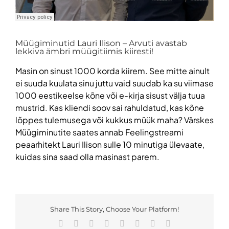
Müügiminutid Lauri Ilison – Arvuti avastab
lekkiva ämbri müügitiimis kiiresti!
Masin on sinust 1000 korda kiirem. See mitte ainult
ei suuda kuulata sinu juttu vaid suudab ka su viimase
1000 eestikeelse kõne või e-kirja sisust välja tuua
mustrid. Kas kliendi soov sai rahuldatud, kas kõne
lõppes tulemusega või kukkus müük maha? Värskes
Müügiminutite saates annab Feelingstreami
peaarhitekt Lauri Ilison sulle 10 minutiga ülevaate,
kuidas sina saad olla masinast parem.
Share This Story, Choose Your Platform!
Facebook
X
Reddit
LinkedIn
Tumblr
Pinterest
Vk
Email