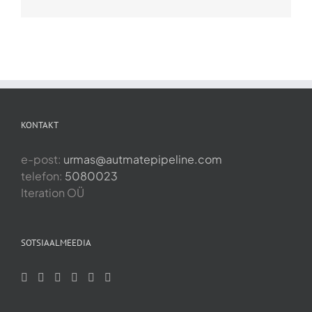
KONTAKT
e-post:
urmas@autmatepipeline.com
telefon:
5080023
Iteration OÜ
SOTSIAALMEEDIA