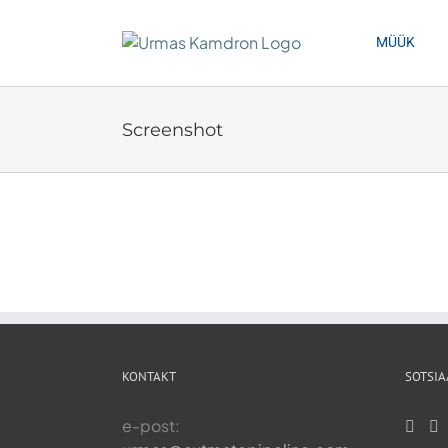
Skip
to
MÜÜK
content
Screenshot
KONTAKT
SOTSIA
e-post: