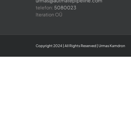
urmas@autmatepipeline.com
telefon:
5080023
Iteration OÜ
Copyright 2024 | All Rights Reserved | Urmas Kamdron