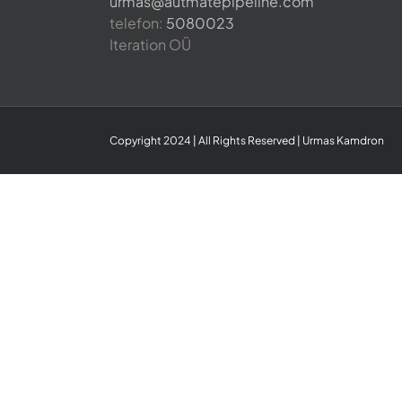
urmas@autmatepipeline.com
telefon:
5080023
Iteration OÜ
Copyright 2024 | All Rights Reserved | Urmas Kamdron