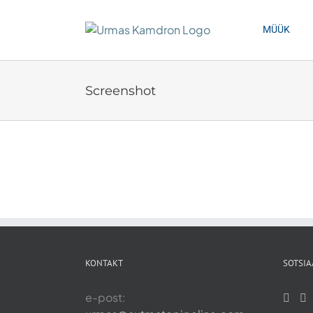
Skip
to
MÜÜK
content
Screenshot
KONTAKT
SOTSIA
e-post: