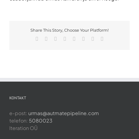
Share This Story, Choose Your Platform!
Facebook
X
Reddit
LinkedIn
Tumblr
Pinterest
Vk
Email
KONTAKT
e-post:
urmas@autmatepipeline.com
telefon:
5080023
Iteration OÜ