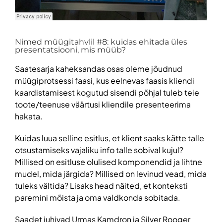
Nimed müügitahvlil #8: kuidas ehitada üles
presentatsiooni, mis müüb?
Saatesarja kaheksandas osas oleme jõudnud
müügiprotsessi faasi, kus eelnevas faasis kliendi
kaardistamisest kogutud sisendi põhjal tuleb teie
toote/teenuse väärtusi kliendile presenteerima
hakata.
Kuidas luua selline esitlus, et klient saaks kätte talle
otsustamiseks vajaliku info talle sobival kujul?
Millised on esitluse olulised komponendid ja lihtne
mudel, mida järgida? Millised on levinud vead, mida
tuleks vältida? Lisaks head näited, et konteksti
paremini mõista ja oma valdkonda sobitada.
Saadet juhivad Urmas Kamdron ja Silver Rooger