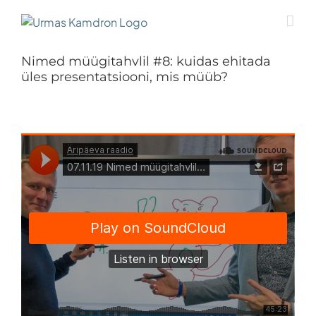
Skip
to
content
Nimed müügitahvlil #8: kuidas ehitada
üles presentatsiooni, mis müüb?