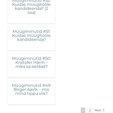
Müügiminutid #52:
Kuidas müügitööle
kandideerida? (2
osa)
Müügiminutid #51:
Kuidas müügitööle
kandideerida?
Müügiminutid #50:
Kristofer Härm –
miks sa eeldad?
Müügiminutid #49:
Birger Aavik – mis
mind tippu viis?
Next
1
2