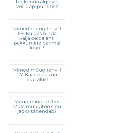
teekonna alguses
või lõpp-punktis?
Nimed müügitahvlil
#9: Kuidas hinda
välja öelda ehk
pakkumine parimal
kujul?
Nimed müügitahvlil
#7: Kaardistus on
edu alus!
Müügiminutid #53:
Mida müügitöö sinu
jaoks tähendab?