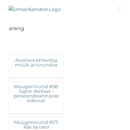
Skip
to
content
areng
Alustava ettevõtja
müük ja turundus
Müügiminutid #58:
Signe Ventsel –
persoonibrand pole
edevus!
Müügiminutid #57:
Kas sa oled