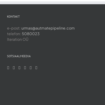
KONTAKT
e-post:
urmas@autmatepipeline.com
telefon:
5080023
Iteration OÜ
SOTSIAALMEEDIA