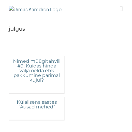
Skip
to
content
julgus
Nimed müügitahvlil
#9: Kuidas hinda
välja öelda ehk
pakkumine parimal
kujul?
Külalisena saates
“Ausad mehed”