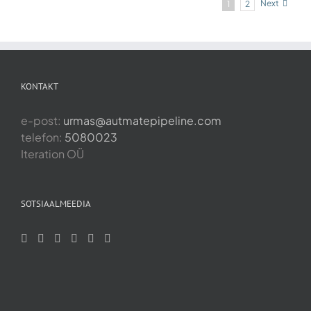
Next
1
2
KONTAKT
e-post:
urmas@autmatepipeline.com
telefon:
5080023
Iteration OÜ
SOTSIAALMEEDIA