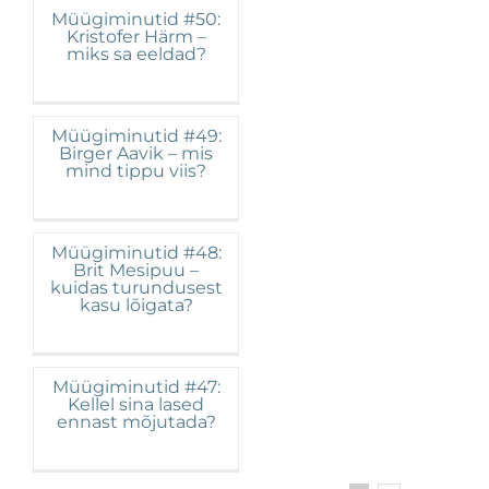
Müügiminutid #50:
Kristofer Härm –
miks sa eeldad?
Müügiminutid #49:
Birger Aavik – mis
mind tippu viis?
Müügiminutid #48:
Brit Mesipuu –
kuidas turundusest
kasu lõigata?
Müügiminutid #47:
Kellel sina lased
ennast mõjutada?