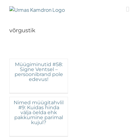
Skip
to
content
võrgustik
Müügiminutid #58:
Signe Ventsel –
persoonibrand pole
edevus!
Nimed müügitahvlil
#9: Kuidas hinda
välja öelda ehk
pakkumine parimal
kujul?